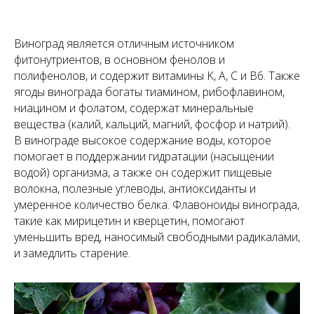
Виноград является отличным источником
фитонутриентов, в основном фенолов и
полифенолов, и содержит витамины K, A, C и B6. Также
ягоды винограда богаты тиамином, рибофлавином,
ниацином и фолатом, содержат минеральные
вещества (калий, кальций, магний, фосфор и натрий).
В винограде высокое содержание воды, которое
помогает в поддержании гидратации (насыщении
водой) организма, а также он содержит пищевые
волокна, полезные углеводы, антиоксиданты и
умеренное количество белка. Флавоноиды винограда,
такие как мирицетин и кверцетин, помогают
уменьшить вред, наносимый свободными радикалами,
и замедлить старение.